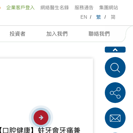
p
企業客戶登入
網絡醫生名錄
服務通告
集團網站
EN
/
繁
/
简
投資者
加入我們
聯絡我們
【口腔健康】蛀牙會牙痛兼