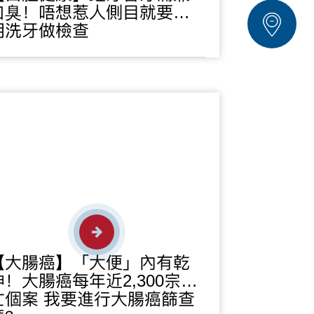
口臭！唔想惹人側目就要定
期洗牙做檢查
【大腸癌】「大便」內有乾
坤！大腸癌每年近2,300宗死
亡個案 我要進行大腸癌篩查