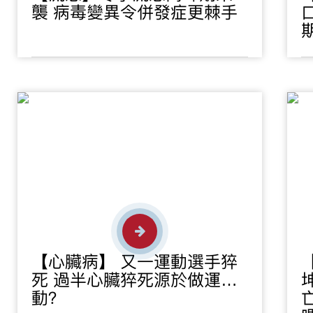
襲 病毒變異令併發症更棘手
【心臟病】 又一運動選手猝
死 過半心臟猝死源於做運
動？