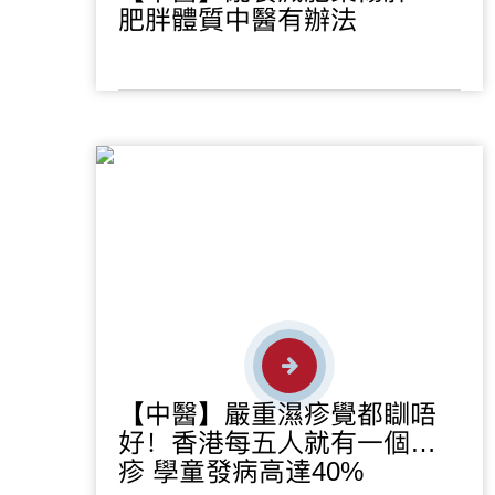
肥胖體質中醫有辦法
【中醫】嚴重濕疹覺都瞓唔
好！香港每五人就有一個濕
疹 學童發病高達40%