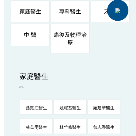
家庭醫生
專科醫生
牙 醫
中 醫
康復及物理治
療
家庭醫生
孫耀江醫生
姚耀基醫生
羅建華醫生
林苡雯醫生
林竹修醫生
曾志香醫生