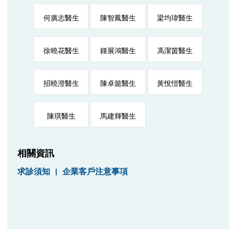
何廣志醫生
陳智鳳醫生
梁均瑋醫生
徐曉花醫生
鍾展鴻醫生
馮潔茵醫生
招曉澄醫生
陳卓懿醫生
黃悅愷醫生
陳琪醫生
馬建輝醫生
相關資訊
求診須知
|
企業客戶注意事項