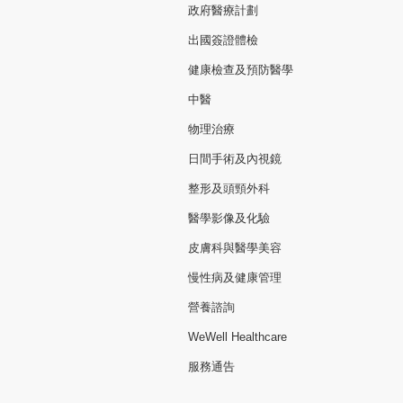
政府醫療計劃
出國簽證體檢
健康檢查及預防醫學
中醫
物理治療
日間手術及內視鏡
整形及頭頸外科
醫學影像及化驗
皮膚科與醫學美容
慢性病及健康管理
營養諮詢
WeWell Healthcare
服務通告