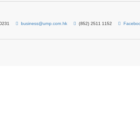
 0231
business@ump.com.hk
(852) 2511 1152
Facebo