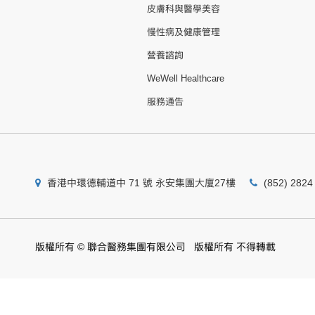
皮膚科與醫學美容
慢性病及健康管理
營養諮詢
WeWell Healthcare
服務通告
香港中環德輔道中 71 號 永安集團大廈27樓
(852) 2824
版權所有 © 聯合醫務集團有限公司 版權所有 不得轉載