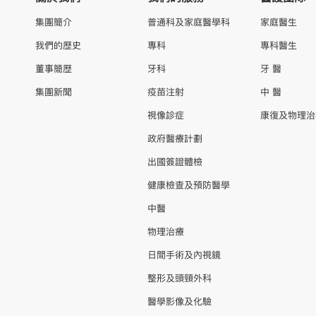
集團簡介
普通科及家庭醫學科
家庭醫生
我們的歷史
專科
專科醫生
董事簡歷
牙科
牙 醫
集團新聞
疫苗注射
中 醫
視像診症
康復及物理治
政府醫療計劃
出國簽證體檢
健康檢查及預防醫學
中醫
物理治療
日間手術及內視鏡
整形及頭頸外科
醫學影像及化驗