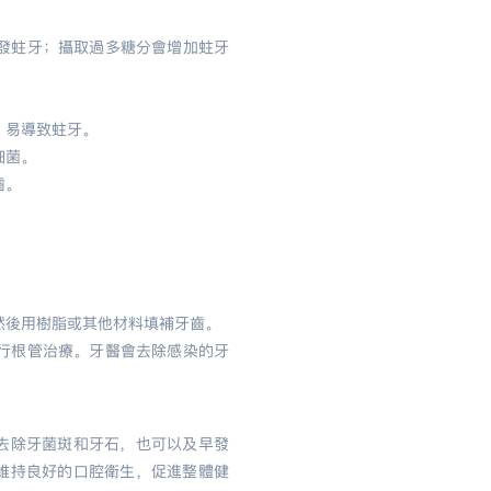
發蛀牙；
攝取過多糖分會增加蛀牙
，易導致蛀牙。
細菌。
齒。
然後用樹脂或其他材料填補牙齒。
行根管治療。牙醫會去除感染的牙
去除牙菌斑和牙石，也可以及早發
維持良好的口腔衛生，促進整體健