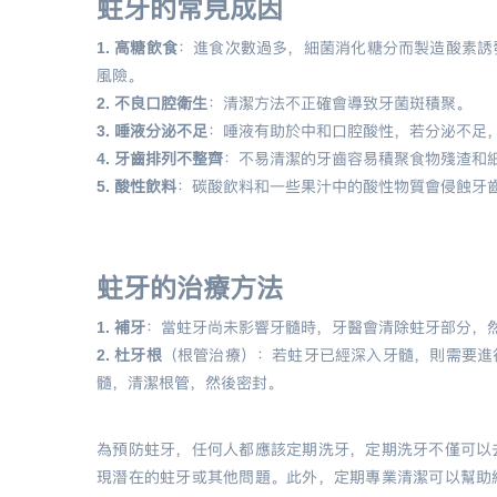
蛀牙的常見成因
1. 高糖飲食
：
進食次數過多，細菌消化糖分而製造酸素誘
風險。
2. 不良口腔衛生
：清潔方法不正確會導致牙菌斑積聚。
3. 唾液分泌不足
：唾液有助於中和口腔酸性，若分泌不足
4. 牙齒排列不整齊
：不易清潔的牙齒容易積聚食物殘渣和
5. 酸性飲料
：碳酸飲料和一些果汁中的酸性物質會侵蝕牙
蛀牙的治療方法
1. 補牙
：當蛀牙尚未影響牙髓時，牙醫會清除蛀牙部分，
2. 杜牙根
（根管治療）：若蛀牙已經深入牙髓，則需要進
髓，清潔根管，然後密封。
為預防蛀牙，任何人都應該定期洗牙，定期洗牙不僅可以
現潛在的蛀牙或其他問題。此外，定期專業清潔可以幫助