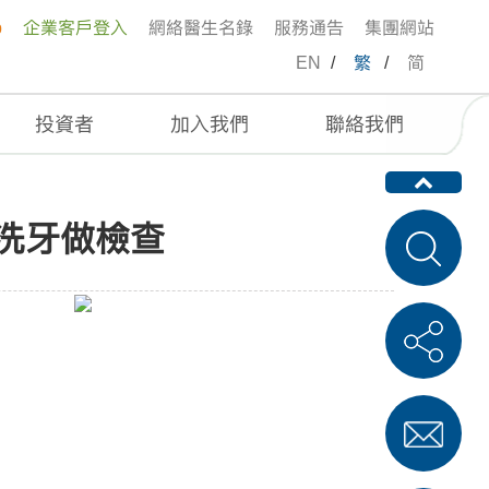
p
企業客戶登入
網絡醫生名錄
服務通告
集團網站
EN
/
繁
/
简
投資者
加入我們
聯絡我們
要定期洗牙做檢查
洗牙做檢查