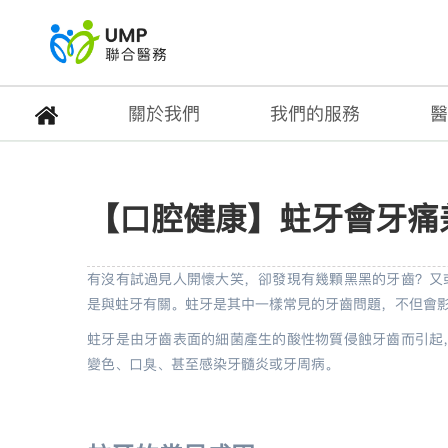
關於我們
我們的服務
醫
【口腔健康】蛀牙會牙
【口腔健康】蛀牙會牙痛
首頁
> 健康專題
有沒有試過見人開懷大笑，卻發現有幾顆黑黑的牙齒？又
是與蛀牙有關。蛀牙是其中一樣常見的牙齒問題，不但會
蛀牙是由牙齒表面的細菌產生的酸性物質侵蝕牙齒而引起
變色、口臭、甚至感染牙髓炎或牙周病。