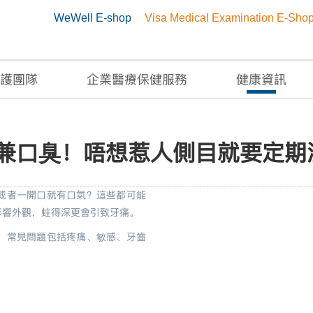
WeWell E-shop
Visa Medical Examination E-Sho
護團隊
企業醫療保健服務
健康資訊
痛兼口臭！唔想惹人側目就
兼口臭！唔想惹人側目就要定期
或者一開口就有口氣？這些都可能
影響外觀，蛀得深更會引致牙痛。
，常見問題包括疼痛、敏感、牙齒