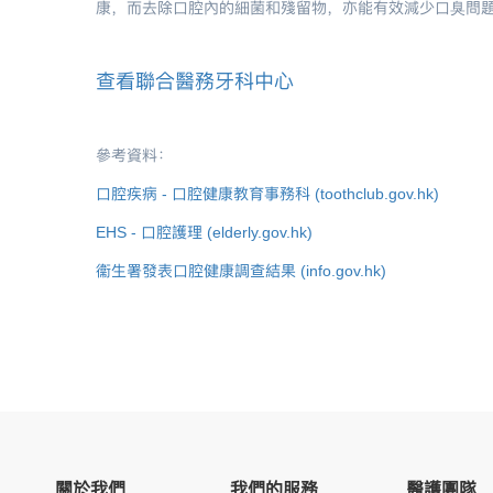
康，而去除口腔內的細菌和殘留物，亦能有效減少口臭問
查看聯合醫務牙科中心
參考資料：
口腔疾病
-
口腔健康教育事務科
(toothclub.gov.hk)
EHS -
口腔護理
(elderly.gov.hk)
衞生署發表口腔健康調查結果
(info.gov.hk)
關於我們
我們的服務
醫護團隊