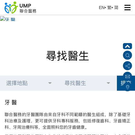
EN
•
繁
•
简
牙 醫
首頁
> 醫護團隊
尋找醫生
選擇地點
尋找醫生
提交
牙 醫
聯合醫務的牙醫團隊由來自牙科不同範疇的醫生組成，除了基礎牙
科治療及護理，更可提供牙科專科服務，包括修復齒科、牙齒矯正
科、牙周治療科等，全面照料您的牙齒健康。