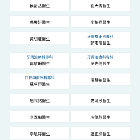
侯爵丞醫生
劉天悅醫生
馮展妍醫生
李柏祥醫生
牙齒矯正科專科
黃明慧醫生
鄧雨萌醫生
牙周治療科專科
牙周治療科專科
郭敏珊醫生
吳先侢醫生
口腔頜面外科專科
項慧敏醫生
蘇卓恒醫生
趙式銘醫生
史可欣醫生
李翠珊醫生
冼德麒醫生
李敏婷醫生
羅正綱醫生