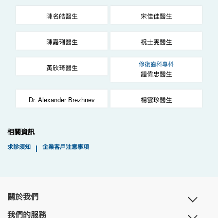
陳名皓醫生
宋佳佳醫生
陳嘉琍醫生
祝士雯醫生
修復齒科專科
黃欣琦醫生
鍾偉忠醫生
Dr. Alexander Brezhnev
楊雲珍醫生
相關資訊
求診須知
企業客戶注意事項
|
關於我們
我們的服務