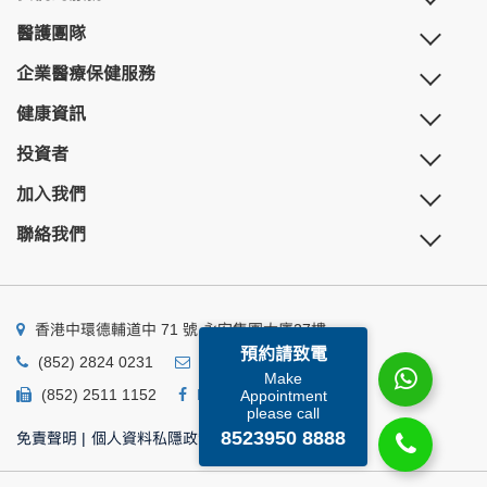
醫護團隊
企業醫療保健服務
健康資訊
投資者
加入我們
聯絡我們
香港中環德輔道中 71 號 永安集團大廈27樓
預約請致電
(852) 2824 0231
business@ump.com.hk
Make
(852) 2511 1152
Facebook
Linkedin
Appointment
please call
8523950 8888
免責聲明
|
個人資料私隱政策
|
個人資料收集聲明