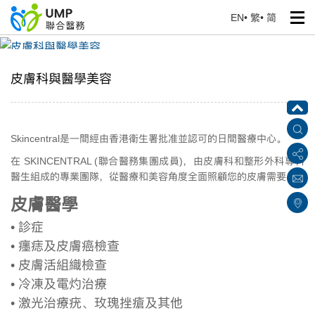
EN
•
繁
•
简
皮膚科與醫學美容
首頁
> 我們的服務
皮膚科與醫學美容
Skincentral是一間經由香港衛生署批准並認可的日間醫療中心。
在 SKINCENTRAL (聯合醫務集團成員)，由皮膚科和整形外科專科
醫生組成的專業團隊，從醫療和美容角度全面照顧您的皮膚需要。
皮膚醫學
• 診症
• 癦痣及皮膚癌檢查
• 皮膚活組織檢查
• 冷凍及電灼治療
• 激光治療疣、玫瑰挫瘡及其他