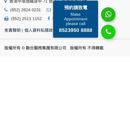
香港中環德輔道中 71 號 永安集團大廈27樓
預約請致電
(852) 2824 0231
business@ump.com.hk
Make
(852) 2511 1152
Facebook
Linkedin
Appointment
please call
8523950 8888
免責聲明
|
個人資料私隱政策
|
個人資料收集聲明
版權所有 © 聯合醫務集團有限公司 版權所有 不得轉載