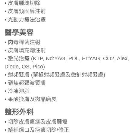
• 皮膚腫塊切除
• 皮層類固醇注射
• 光動力療法治療
醫學美容
• 肉毒桿菌注射
• 皮膚填充劑注射
• 激光治療 (KTP, Nd:YAG, PDL, Er:YAG, CO2, Alex,
Diode, QS, Pico)
• 射頻緊膚 (單極射頻緊膚及微針射頻緊膚)
• 聚焦超聲波緊膚
• 冷凍溶脂
• 果酸換膚及微晶磨皮
整形外科
• 切除皮膚癦痣及皮膚腫瘤
• 縫補傷口及疤痕切除/修正