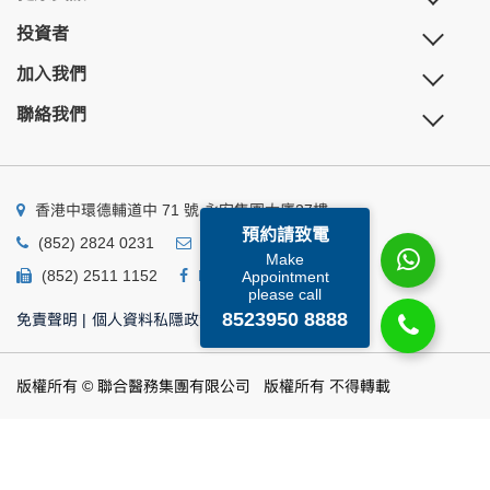
投資者
加入我們
聯絡我們
香港中環德輔道中 71 號 永安集團大廈27樓
預約請致電
(852) 2824 0231
business@ump.com.hk
Make
(852) 2511 1152
Facebook
Linkedin
Appointment
please call
8523950 8888
免責聲明
|
個人資料私隱政策
|
個人資料收集聲明
版權所有 © 聯合醫務集團有限公司 版權所有 不得轉載