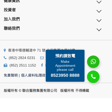
健康資訊
投資者
加入我們
聯絡我們
香港中環德輔道中 71 號 永安集團大廈27樓
預約請致電
(852) 2824 0231
business@ump.com.hk
Make
(852) 2511 1152
Facebook
Linkedin
Appointment
please call
8523950 8888
免責聲明
|
個人資料私隱政策
|
個人資料收集聲明
版權所有 © 聯合醫務集團有限公司 版權所有 不得轉載