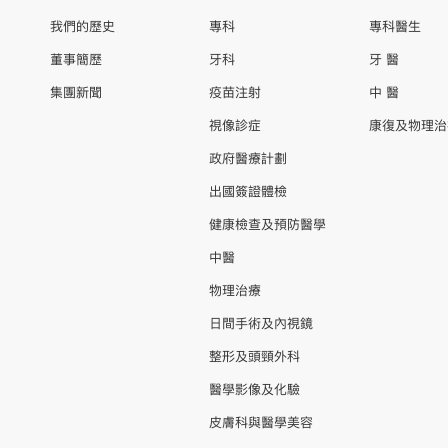
我們的歷史
專科
專科醫生
董事簡歷
牙科
牙 醫
集團新聞
疫苗注射
中 醫
視像診症
康復及物理治
政府醫療計劃
出國簽證體檢
健康檢查及預防醫學
中醫
物理治療
日間手術及內視鏡
整形及頭頸外科
醫學影像及化驗
皮膚科與醫學美容