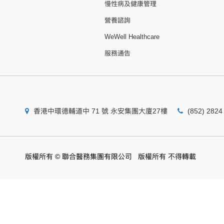
慢性病及健康管理
營養諮詢
WeWell Healthcare
服務通告
香港中環德輔道中 71 號 永安集團大廈27樓
(852) 2824
版權所有 © 聯合醫務集團有限公司 版權所有 不得轉載