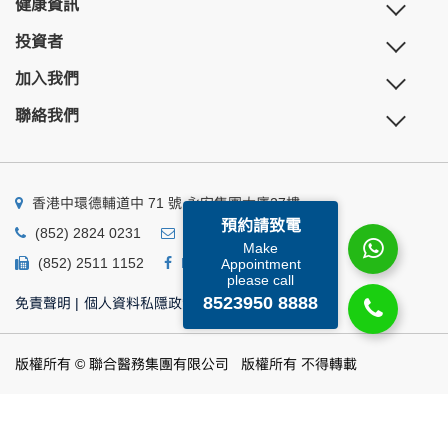
健康資訊
投資者
加入我們
聯絡我們
香港中環德輔道中 71 號 永安集團大廈27樓
預約請致電
(852) 2824 0231
business@ump.com.hk
Make
(852) 2511 1152
Facebook
Linkedin
Appointment
please call
8523950 8888
免責聲明
|
個人資料私隱政策
|
個人資料收集聲明
版權所有 © 聯合醫務集團有限公司 版權所有 不得轉載