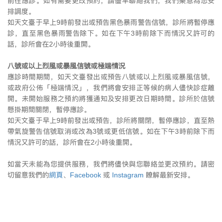
前往應診。如有需要更改預約，請儘早聯絡我們，我們樂意為您安
排調度。
如天文臺于早上9時前發出或預告黑色暴雨警告信號，診所將暫停應
診，直至黑色暴雨警告除下。如在下午3時前除下而情況又許可的
話，診所會在2小時後重開。
八號或以上烈風或暴風信號或極端情況
應診時間期間，如天文臺發出或預告八號或以上烈風或暴風信號，
或政府公佈「極端情況」，我們將會安排正等候的病人儘快診症離
開。未開始服務之預約將獲通知及安排更改日期時間。診所於信號
懸掛期間關閉，暫停應診。
如天文臺于早上9時前發出或預告，診所將關閉，暫停應診，直至熱
帶氣旋警告信號取消或改為3號或更低信號。如在下午3時前除下而
情況又許可的話，診所會在2小時後重開。
如當天未能為您提供服務，我們將儘快與您聯絡並更改預約。請密
切留意我們的
網頁
、
Facebook
或
Instagram
瞭解最新安排。