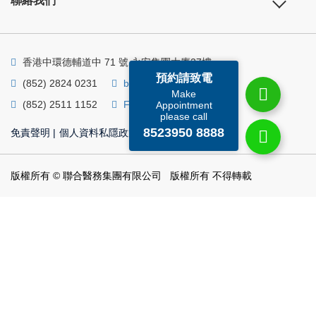
聯絡我們
香港中環德輔道中 71 號 永安集團大廈27樓
預約請致電
(852) 2824 0231
business@ump.com.hk
Make
(852) 2511 1152
Facebook
Linkedin
Appointment
please call
8523950 8888
免責聲明
|
個人資料私隱政策
|
個人資料收集聲明
版權所有 © 聯合醫務集團有限公司 版權所有 不得轉載