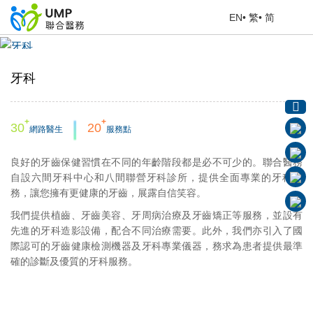
EN
•
繁
•
简
牙科
首頁
> 我們的服務
牙科
+
+
30
20
網路醫生
服務點
良好的牙齒保健習慣在不同的年齡階段都是必不可少的。聯合醫務
自設六間牙科中心和八間聯營牙科診所，提供全面專業的牙科服
務，讓您擁有更健康的牙齒，展露自信笑容。
我們提供植齒、牙齒美容、牙周病治療及牙齒矯正等服務，並設有
先進的牙科造影設備，配合不同治療需要。此外，我們亦引入了國
際認可的牙齒健康檢測機器及牙科專業儀器，務求為患者提供最準
確的診斷及優質的牙科服務。