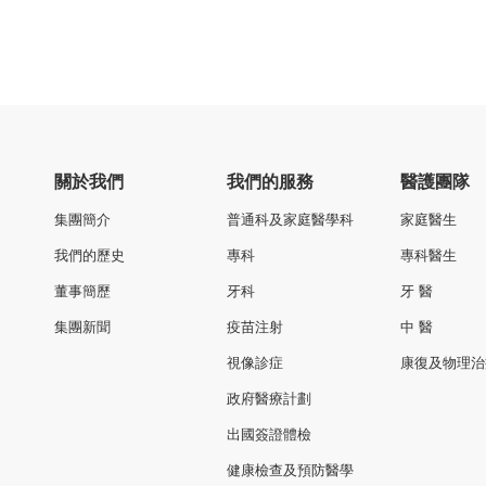
關於我們
我們的服務
醫護團隊
集團簡介
普通科及家庭醫學科
家庭醫生
我們的歷史
專科
專科醫生
董事簡歷
牙科
牙 醫
集團新聞
疫苗注射
中 醫
視像診症
康復及物理治
政府醫療計劃
出國簽證體檢
健康檢查及預防醫學