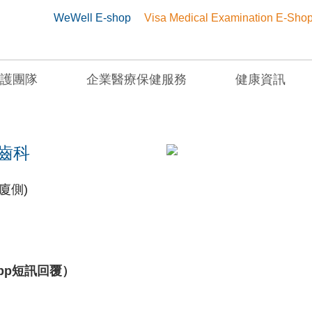
WeWell E-shop
Visa Medical Examination E-Sho
護團隊
企業醫療保健服務
健康資訊
灣) / 平柳齒科
柳齒科
廈側)
App短訊回覆）