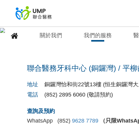
關於我們
我們的服務
醫
聯合醫務牙科中心 (銅鑼
聯合醫務牙科中心 (銅鑼灣) / 平
首頁
> 醫療中心
地址
銅鑼灣怡和街22號13樓 (恒生銅鑼灣大
電話
(852) 2895 6060 (敬請預約)
查詢及預約
WhatsApp (852)
9628 7789
（只限Whats