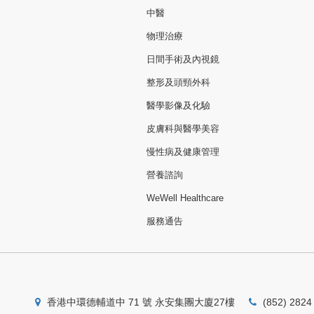
中醫
物理治療
日間手術及內視鏡
整形及頭頸外科
醫學影像及化驗
皮膚科與醫學美容
慢性病及健康管理
營養諮詢
WeWell Healthcare
服務通告
香港中環德輔道中 71 號 永安集團大廈27樓
(852) 2824