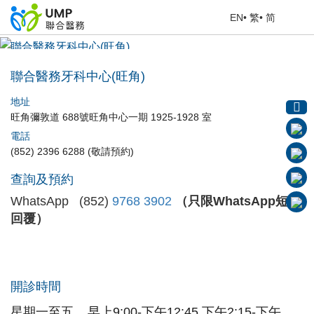
EN
•
繁
•
简
聯合醫務牙科中心(旺角)
首頁
> 醫療中心
聯合醫務牙科中心(旺角)
地址
旺角彌敦道 688號旺角中心一期 1925-1928 室
電話
(852) 2396 6288 (敬請預約)
查詢及預約
WhatsApp (852)
9768 3902
（只限WhatsApp短訊
回覆）
開診時間
星期一至五
早上9:00-下午12:45,
下午2:15-下午