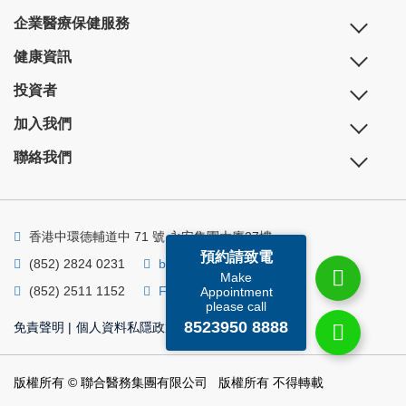
企業醫療保健服務
健康資訊
投資者
加入我們
聯絡我們
香港中環德輔道中 71 號 永安集團大廈27樓
預約請致電
(852) 2824 0231
business@ump.com.hk
Make
(852) 2511 1152
Facebook
Linkedin
Appointment
please call
8523950 8888
免責聲明
|
個人資料私隱政策
|
個人資料收集聲明
版權所有 © 聯合醫務集團有限公司 版權所有 不得轉載