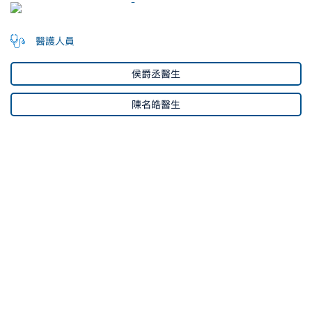
醫護人員
侯爵丞醫生
陳名皓醫生