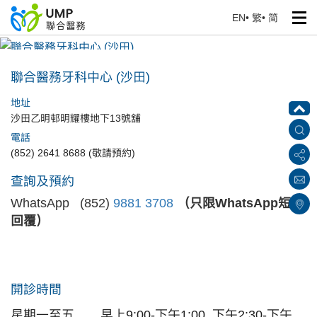
EN
•
繁
•
简
聯合醫務牙科中心 (沙田)
首頁
> 醫療中心
聯合醫務牙科中心 (沙田)
地址
沙田乙明邨明耀樓地下13號舖
電話
(852) 2641 8688 (敬請預約)
查詢及預約
WhatsApp (852)
9881 3708
（只限WhatsApp短訊
回覆）
開診時間
星期一至五
早上9:00-下午1:00, 下午2:30-下午