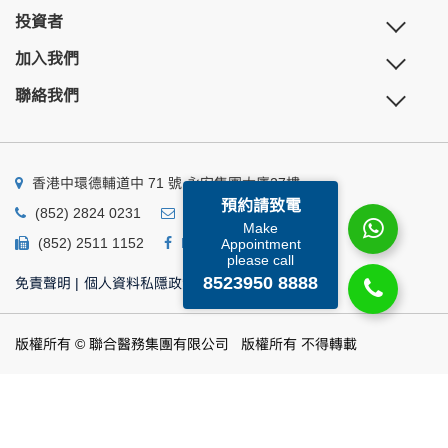
投資者
加入我們
聯絡我們
香港中環德輔道中 71 號 永安集團大廈27樓
預約請致電
(852) 2824 0231
business@ump.com.hk
Make
(852) 2511 1152
Facebook
Linkedin
Appointment
please call
8523950 8888
免責聲明
|
個人資料私隱政策
|
個人資料收集聲明
版權所有 © 聯合醫務集團有限公司 版權所有 不得轉載