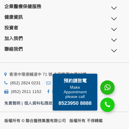
企業醫療保健服務
健康資訊
投資者
加入我們
聯絡我們
香港中環德輔道中 71 號 永安集團大廈27樓
預約請致電
(852) 2824 0231
business@ump.com.hk
Make
(852) 2511 1152
Facebook
Linkedin
Appointment
please call
8523950 8888
免責聲明
|
個人資料私隱政策
|
個人資料收集聲明
版權所有 © 聯合醫務集團有限公司 版權所有 不得轉載