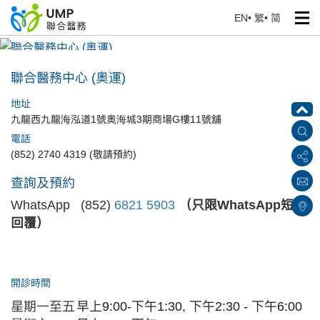
EN
•
繁
•
简
聯合醫務中心 (奧運)
首頁
> 醫療中心
聯合醫務中心 (奧運)
地址
九龍西九龍海泓道1號奧海城3期商場G樓11號舖
電話
(852) 2740 4319 (敬請預約)
查詢及預約
WhatsApp (852)
6821 5903
（只限WhatsApp短訊
回覆）
開診時間
星期一至五
早上
9:00-下午1:30,
下午2:30 -
下午6:00