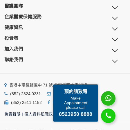
醫護團隊
企業醫療保健服務
健康資訊
投資者
加入我們
聯絡我們
香港中環德輔道中 71 號 永安集團大廈27樓
預約請致電
(852) 2824 0231
business@ump.com.hk
Make
(852) 2511 1152
Facebook
Linkedin
Appointment
please call
8523950 8888
免責聲明
|
個人資料私隱政策
|
個人資料收集聲明