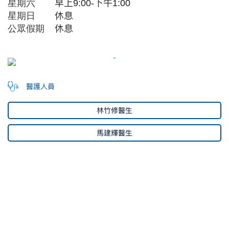
星期六
早上
9:00-下午1:00
星期日
休息
公眾假期
休息
醫護人員
林竹修醫生
馬建輝醫生