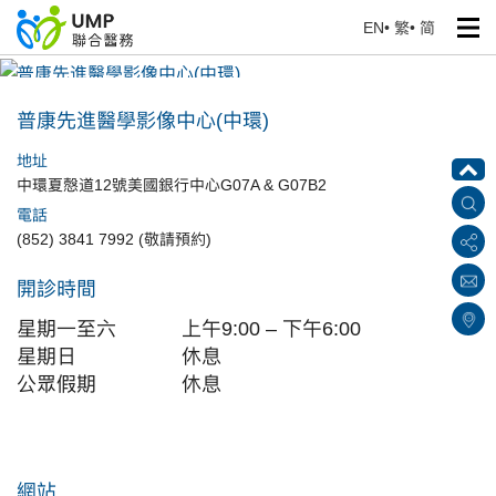
EN
•
繁
•
简
普康先進醫學影像中心(中環)
首頁
> 醫療中心
普康先進醫學影像中心(中環)
地址
中環夏慤道12號美國銀行中心G07A & G07B2
電話
(852) 3841 7992 (敬請預約)
開診時間
星期一至六
上午9:00 – 下午6:00
星期日
休息
公眾假期
休息
網站