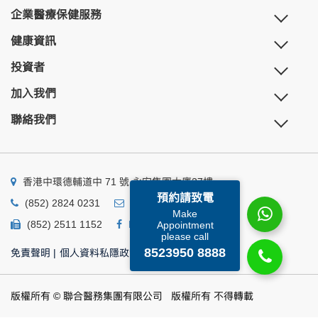
企業醫療保健服務
健康資訊
投資者
加入我們
聯絡我們
香港中環德輔道中 71 號 永安集團大廈27樓
預約請致電
(852) 2824 0231
business@ump.com.hk
Make
(852) 2511 1152
Facebook
Linkedin
Appointment
please call
8523950 8888
免責聲明
|
個人資料私隱政策
|
個人資料收集聲明
版權所有 © 聯合醫務集團有限公司 版權所有 不得轉載