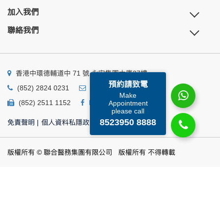
加入我們
聯絡我們
香港中環德輔道中 71 號 永安集團大廈27樓
預約請致電
(852) 2824 0231
business@ump.com.hk
Make
(852) 2511 1152
Facebook
Linkedin
Appointment
please call
8523950 8888
免責聲明
|
個人資料私隱政策
|
個人資料收集聲明
版權所有 © 聯合醫務集團有限公司 版權所有 不得轉載