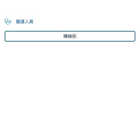
醫護人員
陳映彤