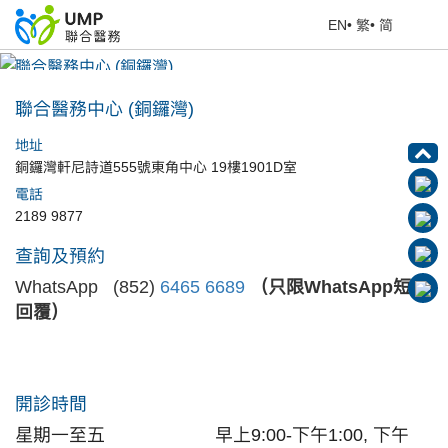
EN
•
繁
•
简
聯合醫務中心 (銅鑼灣)
首頁
> 醫療中心
聯合醫務中心 (銅鑼灣)
地址
銅鑼灣軒尼詩道555號東角中心 19樓1901D室
電話
2189 9877
查詢及預約
WhatsApp (852)
6465 6689
（只限WhatsApp短訊
回覆）
開診時間
星期一至五
早上9:00-下午1:00, 下午