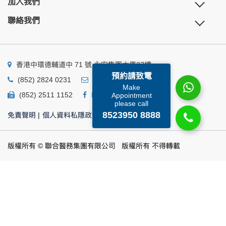
加入我們
聯絡我們
香港中環德輔道中 71 號 永安集團大廈27樓
預約請致電
(852) 2824 0231
business@ump.com.hk
Make
(852) 2511 1152
Facebook
Linkedin
Appointment
please call
8523950 8888
免責聲明
|
個人資料私隱政策
|
個人資料收集聲明
版權所有 © 聯合醫務集團有限公司 版權所有 不得轉載