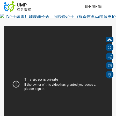
EN
•
繁
•
简
【护士锦囊】糖尿病饮食－刘欣欣护士（联合医务中国首席护
理培训官）
首页
> 健康资讯