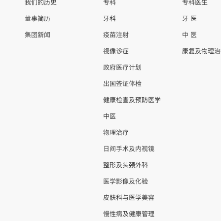
我们的历史
专科
专科医生
董事简历
牙科
牙 医
集团新闻
疫苗注射
中 医
视像诊症
康复及物理治
政府医疗计划
出国签证体检
健康检查及预防医学
中医
物理治疗
日间手术及内视镜
整形及头颈外科
医学影像及化验
皮肤科与医学美容
慢性病及健康管理