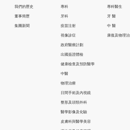
我們的歷史
專科
專科醫生
董事簡歷
牙科
牙 醫
集團新聞
疫苗注射
中 醫
視像診症
康復及物理治
政府醫療計劃
出國簽證體檢
健康檢查及預防醫學
中醫
物理治療
日間手術及內視鏡
整形及頭頸外科
醫學影像及化驗
皮膚科與醫學美容