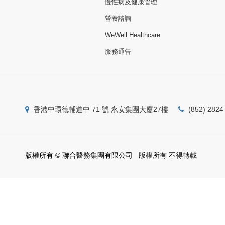
慢性病及健康管理
營養諮詢
WeWell Healthcare
服務通告
香港中環德輔道中 71 號 永安集團大廈27樓
(852) 2824
版權所有 © 聯合醫務集團有限公司 版權所有 不得轉載