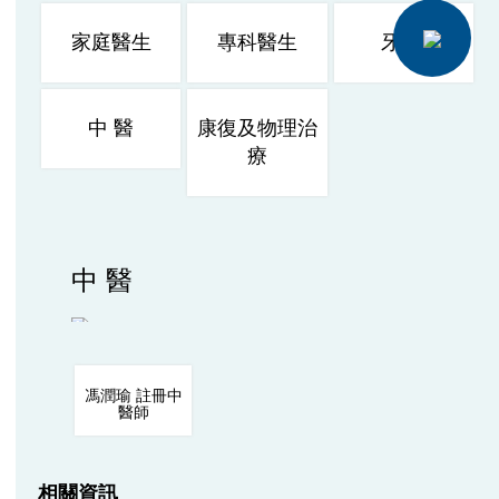
家庭醫生
專科醫生
牙 醫
中 醫
康復及物理治
療
中 醫
馮潤瑜 註冊中
醫師
相關資訊