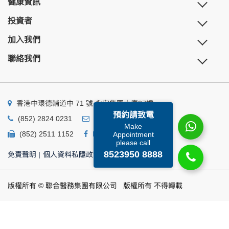
健康資訊
投資者
加入我們
聯絡我們
香港中環德輔道中 71 號 永安集團大廈27樓
預約請致電
(852) 2824 0231
business@ump.com.hk
Make
(852) 2511 1152
Facebook
Linkedin
Appointment
please call
8523950 8888
免責聲明
|
個人資料私隱政策
|
個人資料收集聲明
版權所有 © 聯合醫務集團有限公司 版權所有 不得轉載