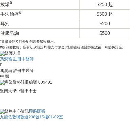
#
拔罐
$250 起
#
手法治療
$300 起
耳穴
$200
健康諮詢
$500
*貴價藥物及額外配劑需要加收費用。
#按部位收費。所有初次就診均需支付診金; 後續療程獲醫師確認後，可豁免診金。
醫護人員
馮潤瑜 註冊中醫師
馮潤瑜 註冊中醫師
中 醫
專業資格
註冊編號
009491
暨南大學中醫學學士
醫務中心資訊
即將開張
九龍佐敦彌敦道238號15樓01-02室