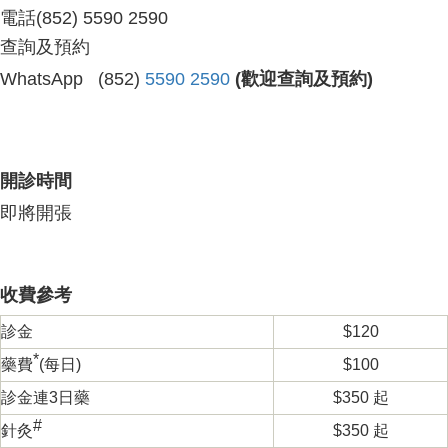
電話
(852) 5590 2590
首頁
> 醫療中心
查詢及預約
WhatsApp (852)
5590 2590
(歡迎查詢及預約)
開診時間
即將開張
收費參考
診金
$120
*
藥費
(每
日
)
$100
診金連3日藥
$350 起
#
針灸
$350 起