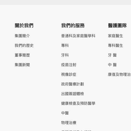
關於我們
我們的服務
醫護團隊
集團簡介
普通科及家庭醫學科
家庭醫生
我們的歷史
專科
專科醫生
董事簡歷
牙科
牙 醫
集團新聞
疫苗注射
中 醫
視像診症
康復及物理治
政府醫療計劃
出國簽證體檢
健康檢查及預防醫學
中醫
物理治療