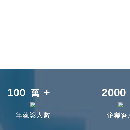
100
+
2000
萬
年就診人數
企業客