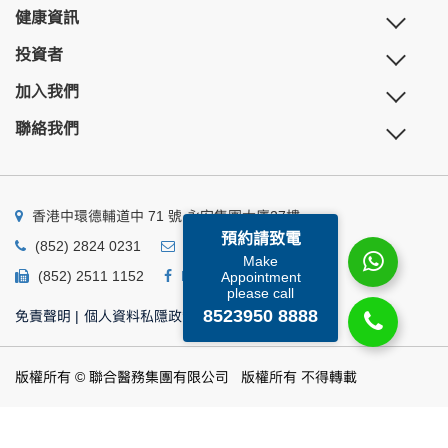
健康資訊
投資者
加入我們
聯絡我們
香港中環德輔道中 71 號 永安集團大廈27樓
預約請致電
(852) 2824 0231
business@ump.com.hk
Make
(852) 2511 1152
Facebook
Linkedin
Appointment
please call
8523950 8888
免責聲明
|
個人資料私隱政策
|
個人資料收集聲明
版權所有 © 聯合醫務集團有限公司 版權所有 不得轉載