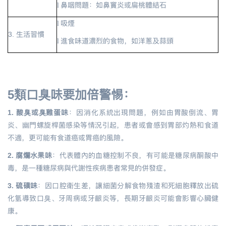
鼻咽問題：如鼻竇炎或扁桃體結石
l
吸煙
l
3. 生活習慣
進食味道濃烈的食物，如洋蔥及蒜頭
l
5
類口臭味要加倍警惕：
1. 酸臭或臭雞蛋味
：因消化系統出現問題，例如由胃酸倒流、胃
炎、幽門螺旋桿菌感染等情況引起，患者或會感到胃部灼熱和食道
不適，更可能有食道癌或胃癌的風險。
2. 腐爛水果味
：代表體內的血糖控制不良，有可能是糖尿病酮酸中
毒，是一種糖尿病與代謝性疾病患者常見的併發症。
3. 硫磺味
：因口腔衛生差，讓細菌分解食物殘渣和死細胞釋放出硫
化氫導致口臭、牙周病或牙齦炎等，長期牙齦炎可能會影響心臟健
康。