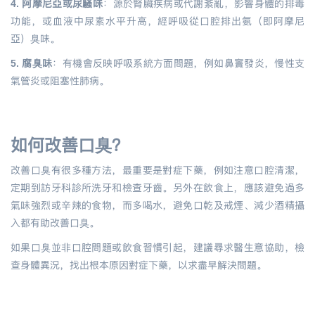
4. 阿摩尼亞或尿騷味
：源於腎臟疾病或代謝紊亂，影響身體的排毒
功能，或血液中尿素水平升高，經呼吸從口腔排出氨（即阿摩尼
亞）臭味。
5. 腐臭味
：有機會反映呼吸系統方面問題，例如鼻竇發炎，慢性支
氣管炎或阻塞性肺病。
如何改善口臭？
改善口臭有很多種方法，最重要是對症下藥，例如注意口腔清潔，
定期到訪牙科診所洗牙和檢查牙齒。另外在飲食上，應該避免過多
氣味強烈或辛辣的食物，而多喝水，避免口乾及戒煙、減少酒精攝
入都有助改善口臭。
如果口臭並非口腔問題或飲食習慣引起，建議尋求醫生意協助，檢
查身體異況，找出根本原因對症下藥，以求盡早解決問題。