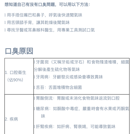
想知道自己有沒有口臭問題，可以用以下方法：
用手捂住嘴巴和鼻子，呼氣後快速聞氣味
l
用舌頭舔手背，讓其乾燥後聞氣味
l
尋找牙醫或耳鼻喉科醫生，用專業工具測試口氣
l
口臭原因
牙菌斑（又稱牙垢或牙石）和食物殘渣堆積，細菌
l
分解後產生硫化物等氣味
1. 口腔衞生
牙周病：牙齦發炎或感染會導致異味
l
（佔90%）
舌苔：舌面堆積物含細菌
l
胃酸倒流：胃酸或未消化食物氣味返流到口腔
l
糖尿病：如酮酸中毒症，嚴重時會有水果或丙酮氣
l
味
2. 疾病
肝腎疾病：如肝病、腎衰竭，可能導致氨味
l