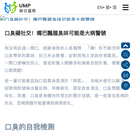
EN
•
繁
•
简
口臭礙社交！嘴巴飄腥臭味可能是大病警號
首頁
> 健康專題
口臭礙社交！嘴巴飄腥臭味可能是大病警號
有沒有試過一開口，就被身旁的人高聲問：「嘩！你冇刷牙呀？」
口臭帶來的異味，自己未必察覺，卻對其他人來說非常厭惡。不想
一開口便嚇怕別人，甚或影響人際關係和損害自我形象，便要留意
口氣問題！
老一輩可能會認為口腔異味是源於「熱氣」，多喝水便可以解決，
卻發現即使喝水量足夠、早晚刷牙、甚至飲食清淡，口臭問題仍然
存在。其實，口臭是身體向你發出的警示信號，是一些潛在疾病的
先兆，忽視問題可能會導致病情惡化。
口臭的自我檢測