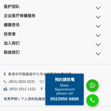
医护团队
企业医疗保健服务
健康资讯
投资者
加入我们
联络我们
香港中环德辅道中71号永安集团大厦27楼
預約請致電
(852) 2824 0231
business@ump.com.hk
Make
(852) 2511 1152
Facebook
Linkedin
Appointment
please call
8523950 8888
免责声明
|
个人资料私隐政策
|
个人资料收集声明