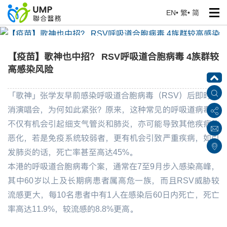
EN
•
繁
•
简
【疫苗】歌神也中招？ RSV呼吸道合胞病毒 4族群较高感染
风险
【疫苗】歌神也中招？ RSV呼吸道合胞病毒 4族群较
首页
> 健康专题
高感染风险
「歌神」张学友早前感染呼吸道合胞病毒（RSV）后即时取
消演唱会，为何如此紧张？原来，这种常见的呼吸道病毒，
不仅有机会引起细支气管炎和肺炎，亦可能导致其他疾病的
恶化，若是免疫系统较弱者，更有机会引致严重疾病，如引
发肺炎的话，死亡率甚至高达45%。
本港的呼吸道合胞病毒个案，通常在7至9月步入感染高峰，
其中60岁以上及长期病患者属高危一族，而且RSV威胁较
流感更大，每10名患者中有1人在感染后60日内死亡，死亡
率高达11.9%，较流感的8.8%更高。