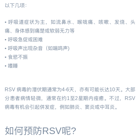
以下几项：
•
呼吸道症状为主，如流鼻水、喉咙痛、咳嗽、发烧、头
痛、身体感到痛楚或软弱无力等
•
呼吸急促或困难
•
呼吸声出现杂音（如喘鸣声)
•
食慾不振
•
嗜睡
RSV 病毒的潜伏期通常为4-6天，亦有可能长达10天。大部
分患者病情轻微，通常在约1至2星期内痊癒。不过，RSV
病毒有机会引起併发症，例如肺炎、窦炎或中耳炎。
如何预防RSV呢?