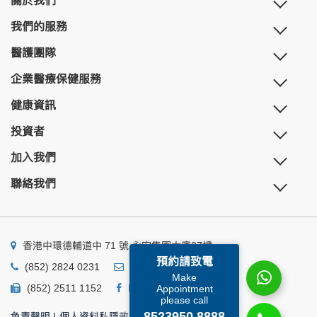
關於我們
我們的服務
醫護團隊
企業醫療保健服務
健康資訊
投資者
加入我們
聯絡我們
香港中環德輔道中 71 號 永安集團大廈27樓
預約請致電
(852) 2824 0231
business@ump.com.hk
Make
(852) 2511 1152
Facebook
Linkedin
Appointment
please call
8523950 8888
免責聲明
|
個人資料私隱政策
|
個人資料收集聲明